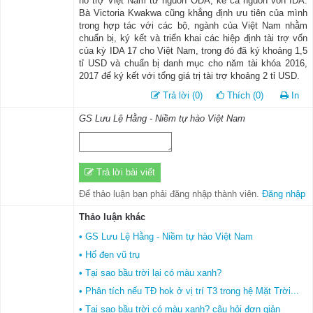
hỗ trợ Việt Nam từ nguồn ODA, kể cả nguồn vốn IDA.
Bà Victoria Kwakwa cũng khẳng định ưu tiên của mình
trong hợp tác với các bộ, ngành của Việt Nam nhằm
chuẩn bị, ký kết và triển khai các hiệp định tài trợ vốn
của kỳ IDA 17 cho Việt Nam, trong đó đã ký khoảng 1,5
tỉ USD và chuẩn bị danh mục cho năm tài khóa 2016,
2017 để ký kết với tổng giá trị tài trợ khoảng 2 tỉ USD.
Trả lời (0)
Thích (0)
In
GS Lưu Lệ Hằng - Niềm tự hào Việt Nam
Trả lời bài viết
Để thảo luận bạn phải đăng nhập thành viên.
Đăng nhập
Thảo luận khác
• GS Lưu Lệ Hằng - Niềm tự hào Việt Nam
• Hố đen vũ trụ
• Tại sao bầu trời lại có màu xanh?
• Phân tích nếu TĐ hok ở vị trí T3 trong hệ Mặt Trời...
• Tại sao bầu trời có màu xanh? câu hỏi đơn giản