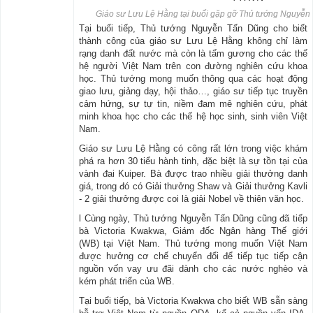
Giáo sư Lưu Lệ Hằng tại buổi gặp gỡ Thủ tướng Nguyễ
Tại buổi tiếp, Thủ tướng Nguyễn Tấn Dũng cho biết
thành công của giáo sư Lưu Lệ Hằng không chỉ làm
rạng danh đất nước mà còn là tấm gương cho các thế
hệ người Việt Nam trên con đường nghiên cứu khoa
học. Thủ tướng mong muốn thông qua các hoạt động
giao lưu, giảng dạy, hội thảo…, giáo sư tiếp tục truyền
cảm hứng, sự tự tin, niềm đam mê nghiên cứu, phát
minh khoa học cho các thế hệ học sinh, sinh viên Việt
Nam.
Giáo sư Lưu Lệ Hằng có công rất lớn trong việc khám
phá ra hơn 30 tiểu hành tinh, đặc biệt là sự tồn tại của
vành đai Kuiper. Bà được trao nhiều giải thưởng danh
giá, trong đó có Giải thưởng Shaw và Giải thưởng Kavli
- 2 giải thưởng được coi là giải Nobel về thiên văn học.
l Cùng ngày, Thủ tướng Nguyễn Tấn Dũng cũng đã tiếp
bà Victoria Kwakwa, Giám đốc Ngân hàng Thế giới
(WB) tại Việt Nam. Thủ tướng mong muốn Việt Nam
được hưởng cơ chế chuyển đổi để tiếp tục tiếp cận
nguồn vốn vay ưu đãi dành cho các nước nghèo và
kém phát triển của WB.
Tại buổi tiếp, bà Victoria Kwakwa cho biết WB sẵn sàng