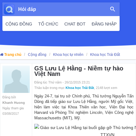
Hỏi đáp
CỘNG ĐỒNG
TỔ CHỨC
CHAT BOT
ĐĂNG NHẬP
Trang chủ
Cộng đồng
Khoa học tự nhiên
Khoa học Trái Đất
GS Lưu Lệ Hằng - Niềm tự hào
Việt Nam
Đăng lúc Thứ năm - 26/11/2015 23:21
Thảo luận trong mục
Khoa học Trái Đất
, 2148 lượt xem
Ngày 24-7, tại trụ sở Chính phủ, Thủ tướng Nguyễn Tấn
Đăng bởi
Dũng đã tiếp giáo sư Lưu Lệ Hằng, người Mỹ gốc Việt,
Khanh Huong
hiện làm việc tại Khoa Thiên văn học, Viện Đại học
Ngày tham gia
Harvard và Phòng Thí nghiệm Lincoln, Viện Công nghệ
03/08/2017
Massachusetts (MIT), Mỹ.