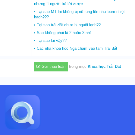
nhưng ít người trả lời được
• Tại sao MT lại không bị nổ tung lên như bom nhiệt
hạch???
• Tại sao trái đất chưa bị nguội lạnh??
• Sao không phải là 2 hoặc 3 nhỉ ...
• Tại sao lại vậy??
• Các nhà khoa học Nga chạm vào tâm Trái đất
Gửi thảo luận
trong mục
Khoa học Trái Đất