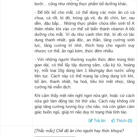
bưởi… cũng như những thực phẩm bổ dưỡng khác.
- Để bồi bổ cho mắt, có thể dùng các món ăn có cà
chua, cà rốt, bí đỏ, trứng gà vịt, đu đủ chín, bơ, rau
dền, đậu bắp... Những thực phẩm chứa tiền sinh tố A
thiên nhiên khi vào cơ thể sẽ biến thành vitamin A bồi
dưỡng cho mắt. Ví dụ như canh tôm thịt, bí đỏ có tác
dụng thanh nhiệt, giải độc, an thần, tăng cường sinh
lực, tăng cường trí nhớ, thích hợp cho người suy
nhược cơ thể, ăn ngủ kém, thức đêm nhiều.
- Với những người thường xuyên thức đêm trong thời
gian dài, có thể lấy tây dương sâm, cẩu kỳ tử, hoàng
kỳ, mỗi loại 10g dùng làm 1 liều/ngày đun nước uống
liên tục. Cách này có thể mang lại công dụng ích khí,
bổ âm, thanh nhiệt, hạ hoả, tiêu trừ mệt nhọc, tăng
cường hệ miễn dịch.
Khi cảm thấy mệt nên nghỉ ngơi nửa giờ, hoặc cứ cách
nửa giờ làm động tác hít thở sâu. Cách này không chỉ
giúp tăng cường lượng ôxy cho não, mà còn giảm cảm
giác buồn ngủ, giúp trí não duy trì trạng thái tỉnh táo.
Trả lời
Thích (0)
[Thắc mắc] Chế độ ăn cho người hay thức khuya?