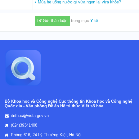
• Mùa hè uống nước gì vừa ngon lại vừa khỏe?
Gửi thảo luận
trong mục
Y tế
Bộ Khoa học và Công nghệ
Cục thông tin Khoa học và Công nghệ
Quốc gia -
Văn phòng Đề án Hệ tri thức Việt số hóa
itrithuc@vista.gov.vn
(024)39341408
Phòng 616, 24 Lý Thường Kiệt, Hà Nội