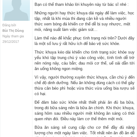
Bạn có thể tham khảo lời khuyên này từ bác sĩ nhé :
Những người hay thức khuya dài ngày để làm việc, học
tập, nhất là khi mùa thi đang cận kề và nhiều người
thức xem bóng đá khiến cơ thể dễ bị suy nhược, mệt
Đăng bởi
mỏi, năng suất làm việc giảm sút…
Bùi Thị Dùng
Ngày tham gia
Làm thế nào để khắc phục tình trạng nói trên? Dưới đây
29/12/2017
là một số lưu ý rất hữu ích để bảo vệ sức khỏe.
Thức khuya kéo dài khiến cho tình trạng sức khỏe suy
yếu khó tập trung chú ý vào công việc, tính tình dễ trở
nên nóng nảy, cáu bẳn; đau mỏi cơ thể, uể oải dẫn tới
ăn uống không ngon miệng.
Vì vậy, người thường xuyên thức khuya, cần chú ý đến
chế độ dinh dưỡng. Nếu ăn không đúng cách có thể gây
thừa cân béo phì hoặc vừa thức vừa uống bia rượu sẽ
có hại.
Để đảm bảo sức khỏe nhất thiết phải ăn đủ ba bữa,
trong đó bữa sáng nên là bữa ăn chính. Khi thức khuya,
sáng hôm sau nhiều người mệt không ăn sáng có thói
quen nhịn đói. Điều này làm cơ thể thêm mệt mỏi.
Bữa ăn sáng sẽ cung cấp cho cơ thể đầy đủ năng
lượng cho một ngày làm việc. Tốt nhất nên ăn đồ ăn dễ