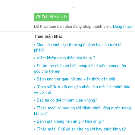
Trả lời bài viết
Để thảo luận bạn phải đăng nhập thành viên.
Đăng nhập
Thảo luận khác
• Mụn cóc sinh dục thường ủ bệnh bao lâu mới tái
phát?
• Viêm khớp dạng thấp nên ăn gì ?
• Đi tìm tác nhân và biện pháp xử trí viêm xoang tận
gốc cho trẻ em
• Bệnh ung thư gan- Những kiến thức cần biết
• [Chia sẻ]Rượu là nguyên nhân làm mất "là chắn" bảo
vệ cơ thể
• Bạc hà có thể trị cảm cúm không?
• [Thắc mắc] Vì sao người Nhật tránh uống nước trong
khi ăn?
• Bệnh gút không nên ăn gì? Nên ăn gì?
• [Thắc mắc] Chế độ ăn cho người hay thức khuya?