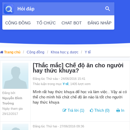
Hỏi đáp
CỘNG ĐỒNG
TỔ CHỨC
CHAT BOT
ĐĂNG NHẬP
Trang chủ
Cộng đồng
Khoa học y, dược
Y tế
[Thắc mắc] Chế độ ăn cho người
hay thức khuya?
Đăng lúc Thứ sáu - 24/06/2016 15:41
Thảo luận trong mục
Y tế
, 1405 lượt xem
Mình rất hay thức khuya để học và làm việc.. Vậy ai có
Đăng bởi
thể cho mình hỏi chút chế độ ăn nào là tốt cho người
Nguyễn Đình
hay thức khuya
Trường
Ngày tham gia
Trả lời (1)
Thích (0)
In
29/12/2017
Đăng lúc Thứ hai - 27/06/2016 09:36