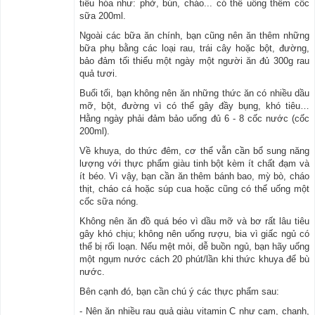
tiêu hóa như: phở, bún, cháo... có thể uống thêm cốc
sữa 200ml.
Ngoài các bữa ăn chính, bạn cũng nên ăn thêm những
bữa phụ bằng các loại rau, trái cây hoặc bột, đường,
bảo đảm tối thiểu một ngày một người ăn đủ 300g rau
quả tươi.
Buổi tối, bạn không nên ăn những thức ăn có nhiều dầu
mỡ, bột, đường vì có thể gây đầy bụng, khó tiêu…
Hằng ngày phải đảm bảo uống đủ 6 - 8 cốc nước (cốc
200ml).
Về khuya, do thức đêm, cơ thể vẫn cần bổ sung năng
lượng với thực phẩm giàu tinh bột kèm ít chất đạm và
ít béo. Vì vậy, bạn cần ăn thêm bánh bao, mỳ bò, cháo
thịt, cháo cá hoặc súp cua hoặc cũng có thể uống một
cốc sữa nóng.
Không nên ăn đồ quá béo vì dầu mỡ và bơ rất lâu tiêu
gây khó chịu; không nên uống rượu, bia vì giấc ngủ có
thể bị rối loạn. Nếu mệt mỏi, dễ buồn ngủ, bạn hãy uống
một ngụm nước cách 20 phút/lần khi thức khuya để bù
nước.
Bên cạnh đó, bạn cần chú ý các thực phẩm sau:
- Nên ăn nhiều rau quả giàu vitamin C như cam, chanh,