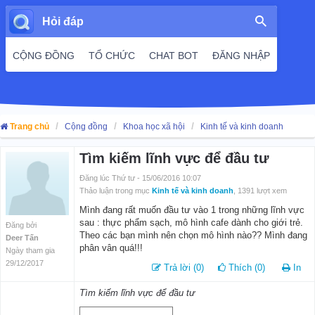
Hỏi đáp
CỘNG ĐỒNG
TỔ CHỨC
CHAT BOT
ĐĂNG NHẬP
Trang chủ
Cộng đồng
Khoa học xã hội
Kinh tế và kinh doanh
Tìm kiếm lĩnh vực để đầu tư
Đăng lúc Thứ tư - 15/06/2016 10:07
Thảo luận trong mục
Kinh tế và kinh doanh
, 1391 lượt xem
Mình đang rất muốn đầu tư vào 1 trong những lĩnh vực
sau : thực phẩm sạch, mô hình cafe dành cho giới trẻ.
Đăng bởi
Theo các bạn mình nên chọn mô hình nào?? Mình đang
Deer Tấn
phân vân quá!!!
Ngày tham gia
29/12/2017
Trả lời (0)
Thích (0)
In
Tìm kiếm lĩnh vực để đầu tư