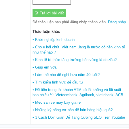
Trả lời bài viết
Để thảo luận bạn phải đăng nhập thành viên.
Đăng nhập
Thảo luận khác
• Khởi nghiệp kinh doanh
• Cho e hỏi chút .Việt nam đang là nước có nền kinh tế
như thế nào ?
• Kinh tế tri thức tăng trưởng bền vững là do đâu?
• Giúp em với.
• Làm thế nào để nghỉ hưu năm 40 tuổi?
• Tìm kiếm lĩnh vực để đầu tư
• Để tiền trong tài khoản ATM có lãi không và lãi suất
bao nhiêu %: Vietcombank, Agribank, vietinbank, ACB
• Mẹo săn vé máy bay giá rẻ
• Những kỹ năng cơ bản để bán hàng hiệu quả?
• 3 Cách Đơn Giản Để Tăng Cường SEO Trên Youtube