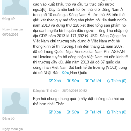
cao vào xuất khẩu thô và đầu tư trực tiếp nước
ngoài[6]. Đây là nền kinh tế lớn thứ 6 ở Đông Nam Á
trong số 10 quốc gia Đông Nam Á; lớn thứ 56 trên thế
Đăng bởi
giới xét theo quy mô tổng sản phẩm nội địa danh nghĩa
năm 2013 và đứng thứ 128 xét theo tổng sản phẩm nội
Ngày tham gia
địa danh nghĩa bình quân đầu người. Tổng Thu nhập nội
06/08/2026
địa GDP năm 2013 là 171,392 tỷ USD. Đảng Cộng sản
Việt Nam chủ trương xây dựng ở Việt Nam một hệ
thống kinh tế thị trường.Tính đến tháng 11 năm 2007,
đã có Trung Quốc, Nga, Venezuela, Nam Phi, ASEAN
và Ucraina tuyên bố công nhận Việt Nam có nền kinh tế
thị trường đầy đủ, đến năm 2013 đã có 37 quốc gia
công nhận Việt Nam đạt kinh tế thị trường (VCCI) trong
đó có Nhật Bản,
Đức
,Hàn Quốc
Xoá
Sửa
Trả lời
Thích (0)
Đăng lúc Thứ năm - 28/04/2016 09:52
Bạn hỏi chung chung quá :) hãy đặt những câu hỏi cụ
thể hơn nhé! Thân
Xoá
Sửa
Trả lời
Thích (0)
Đăng bởi
Ngày tham gia