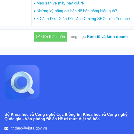
• Mẹo săn vé máy bay giá rẻ
• Những kỹ năng cơ bản để bán hàng hiệu quả?
• 3 Cách Đơn Giản Để Tăng Cường SEO Trên Youtube
Gửi thảo luận
trong mục
Kinh tế và kinh doanh
Bộ Khoa học và Công nghệ
Cục thông tin Khoa học và Công nghệ
Quốc gia -
Văn phòng Đề án Hệ tri thức Việt số hóa
itrithuc@vista.gov.vn