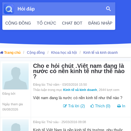
Hỏi đáp
CỘNG ĐỒNG
TỔ CHỨC
CHAT BOT
ĐĂNG NHẬP
Trang chủ
Cộng đồng
Khoa học xã hội
Kinh tế và kinh doanh
Cho e hỏi chút .Việt nam đang là
nước có nền kinh tế như thế nào
?
Đăng lúc Thứ năm - 03/03/2016 15:50
Thảo luận trong mục
Kinh tế và kinh doanh
, 2644 lượt xem
Đăng bởi
Việt nam đang là nước có nền kinh tế như thế nào ?
Ngày tham gia
Trả lời (2)
Thích (0)
In
06/08/2026
Đăng lúc Thứ sáu - 25/03/2016 09:08
Kinh tế Việt Nam là nền kinh tế thị trường, phụ thuộc