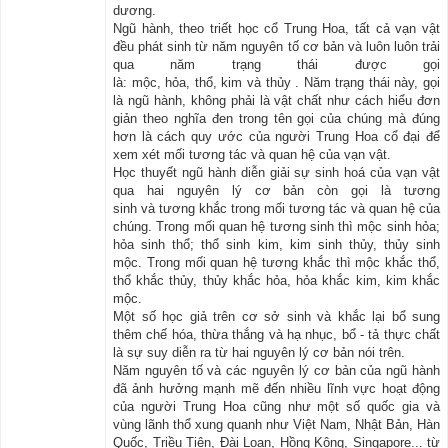
dương.
Ngũ hành, theo triết học cổ Trung Hoa, tất cả vạn vật
đều phát sinh từ năm nguyên tố cơ bản và luôn luôn trải
qua năm trạng thái được gọi
là: mộc, hỏa, thổ, kim và thủy . Năm trạng thái này, gọi
là ngũ hành, không phải là vật chất như cách hiểu đơn
giản theo nghĩa đen trong tên gọi của chúng mà đúng
hơn là cách quy ước của người Trung Hoa cổ đại để
xem xét mối tương tác và quan hệ của vạn vật.
Học thuyết ngũ hành diễn giải sự sinh hoá của vạn vật
qua hai nguyên lý cơ bản còn gọi là tương
sinh và tương khắc trong mối tương tác và quan hệ của
chúng. Trong mối quan hệ tương sinh thì mộc sinh hỏa;
hỏa sinh thổ; thổ sinh kim, kim sinh thủy, thủy sinh
mộc. Trong mối quan hệ tương khắc thì mộc khắc thổ,
thổ khắc thủy, thủy khắc hỏa, hỏa khắc kim, kim khắc
mộc.
Một số học giả trên cơ sở sinh và khắc lại bổ sung
thêm chế hóa, thừa thắng và hạ nhục, bổ - tả thực chất
là sự suy diễn ra từ hai nguyên lý cơ bản nói trên.
Năm nguyên tố và các nguyên lý cơ bản của ngũ hành
đã ảnh hưởng mạnh mẽ đến nhiều lĩnh vực hoạt động
của người Trung Hoa cũng như một số quốc gia và
vùng lãnh thổ xung quanh như Việt Nam, Nhật Bản, Hàn
Quốc, Triều Tiên, Đài Loan, Hồng Kông, Singapore... từ