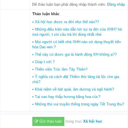
Để thảo luận bạn phải đăng nhập thành viên.
Đăng nhập
Thảo luận khác
• Xã hội học được ra đời như thế nào??
• Những điều kiện nào dẫn tới sự ra đời của XHH? hả
mọi người, t xin câu trả lời đúng nhất nhé
• Mọi người có biết nhà XHH nào sử dụng thuyết tiến
hóa Dac-win ?
• Thế này có được gọi là hành động XH không ạ??
• Giúp t với ?
• Thiền viện Trúc lâm Tây Thiên?
• Ý nghĩa và cách đặt Thiềm thừ tăng tài lộc cho gia
chủ?
• Khái niệm về bát quái, âm dương và ngũ hành?
• Tại sao hay thắp hương bằng hoa cúc?
• Những thú vui truyền thống trong ngày Tết Trung thu?
Gửi thảo luận
trong mục
Xã hội học