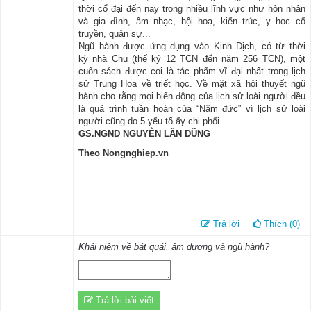
thời cổ đại đến nay trong nhiều lĩnh vực như hôn nhân
và gia đình, âm nhạc, hội hoạ, kiến trúc, y học cổ
truyền, quân sự...
Ngũ hành được ứng dụng vào Kinh Dịch, có từ thời
kỳ nhà Chu (thế kỷ 12 TCN đến năm 256 TCN), một
cuốn sách được coi là tác phẩm vĩ đại nhất trong lịch
sử Trung Hoa về triết học. Về mặt xã hội thuyết ngũ
hành cho rằng mọi biến động của lịch sử loài người đều
là quá trình tuần hoàn của “Năm đức” vì lịch sử loài
người cũng do 5 yếu tố ấy chi phối.
GS.NGND NGUYỄN LÂN DŨNG
Theo Nongnghiep.vn
Trả lời
Thích (0)
Khái niệm về bát quái, âm dương và ngũ hành?
Trả lời bài viết