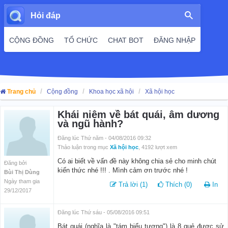
Hỏi đáp
CỘNG ĐỒNG
TỔ CHỨC
CHAT BOT
ĐĂNG NHẬP
Trang chủ
Cộng đồng
Khoa học xã hội
Xã hội học
Khái niệm về bát quái, âm dương
và ngũ hành?
Đăng lúc Thứ năm - 04/08/2016 09:32
Thảo luận trong mục
Xã hội học
, 4192 lượt xem
Có ai biết về vấn đề này không chia sẻ cho minh chút
Đăng bởi
kiến thức nhé !!! . Mình cảm ơn trước nhé !
Bùi Thị Dùng
Ngày tham gia
Trả lời (1)
Thích (0)
In
29/12/2017
Đăng lúc Thứ sáu - 05/08/2016 09:51
Bát quái (nghĩa là "tám biểu tượng") là 8 quẻ được sử