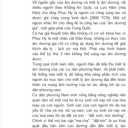
Về nguồn gốc của âm dương và triết lý âm dương, rất
nhiều người theo Khổng An Quốc và Lưu Hâm (nhà
Hán) cho rằng Phục Hy là người có công sáng tạo và
được ghi chép trong kinh dịch (2800 TCN). Một số
người khác thì cho rằng đó là công lao của "âm dương
gia", một giáo phái của Trung Quốc.
Cả hai giả thuyết trên đều không có cơ sở khoa học vì
Phục Hy là một nhân vật thần thoại, không có thực còn
âm dương gia chỉ có công áp dụng âm dương để giải
thích địa lý - lịch sử mà thôi. Phái này hình thành
vào thế kỷ thứ 3 nên không thể sáng tạo âm dương
được.
Trong quá trình nam tiến, người Hán đã tiếp thu triết lý
âm dương của các cư dân phương Nam, rồi phát triển,
hệ thống hóa triết lý đó bằng khả năng phân tích của
người du mục làm cho triết lý âm dương đạt đến hoàn
thiện và mang ảnh hưởng của nó tác động trở lại cư
dân phương nam.
Cư dân phương Nam sinh sống bằng nông nghiệp nên
quan tâm số một của họ là sự sinh sôi nảy nở của hoa
màu và con người. Sinh sản của con người thì do hai
yếu tố: cha và mẹ, nữ và nam; còn sự sinh sôi nảy nở
của hoa màu thì do đất và trời - "đất sinh, trời dưỡng".
Chính vì thế mà hai cặp "mẹ-cha", "đất-trời" là sự khái
quát đầu tiên trên con đường dẫn đến triết lý âm