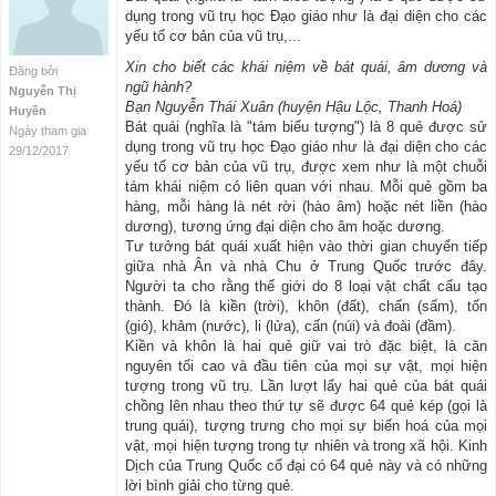
dụng trong vũ trụ học Đạo giáo như là đại diện cho các
yếu tố cơ bản của vũ trụ,...
Xin cho biết các khái niệm về bát quái, âm dương và
Đăng bởi
ngũ hành?
Nguyễn Thị
Bạn Nguyễn Thái Xuân (huyện Hậu Lộc, Thanh Hoá)
Huyền
Bát quái (nghĩa là "tám biểu tượng") là 8 quẻ được sử
Ngày tham gia
dụng trong vũ trụ học Đạo giáo như là đại diện cho các
29/12/2017
yếu tố cơ bản của vũ trụ, được xem như là một chuỗi
tám khái niệm có liên quan với nhau. Mỗi quẻ gồm ba
hàng, mỗi hàng là nét rời (hào âm) hoặc nét liền (hào
dương), tương ứng đại diện cho âm hoặc dương.
Tư tưởng bát quái xuất hiện vào thời gian chuyển tiếp
giữa nhà Ân và nhà Chu ở Trung Quốc trước đây.
Người ta cho rằng thế giới do 8 loại vật chất cấu tạo
thành. Đó là kiền (trời), khôn (đất), chấn (sấm), tốn
(gió), khảm (nước), li (lửa), cấn (núi) và đoài (đầm).
Kiền và khôn là hai quẻ giữ vai trò đặc biệt, là căn
nguyên tối cao và đầu tiên của mọi sự vật, mọi hiện
tượng trong vũ trụ. Lần lượt lấy hai quẻ của bát quái
chồng lên nhau theo thứ tự sẽ được 64 quẻ kép (gọi là
trung quái), tượng trưng cho mọi sự biến hoá của mọi
vật, mọi hiện tượng trong tự nhiên và trong xã hội. Kinh
Dịch của Trung Quốc cổ đại có 64 quẻ này và có những
lời bình giải cho từng quẻ.