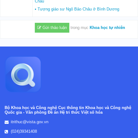
Châu
• Tượng giáo sư Ngô Bảo Châu ở Bình Dương
Gửi thảo luận
trong mục
Khoa học tự nhiên
Bộ Khoa học và Công nghệ
Cục thông tin Khoa học và Công nghệ
Quốc gia -
Văn phòng Đề án Hệ tri thức Việt số hóa
itrithuc@vista.gov.vn
(024)39341408