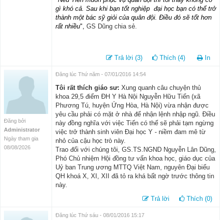
gì khó cả. Sau khi bạn tốt nghiệp đại học bạn có thể trở
thành một bác sỹ giỏi của quân đội. Điều đó sẽ tốt hơn
rất nhiều
",
GS Dũng chia sẻ.
Trả lời (3)
Thích (4)
In
Đăng lúc Thứ năm - 07/01/2016 14:54
Tôi rất thích giáo sư:
Xung quanh câu chuyện thủ
khoa 29,5 điểm ĐH Y Hà Nội Nguyễn Hữu Tiến (xã
Phương Tú, huyện Ứng Hòa, Hà Nội) vừa nhận được
yêu cầu phải có mặt ở nhà để nhận lệnh nhập ngũ. Điều
Đăng bởi
này đồng nghĩa với việc Tiến có thể sẽ phải tạm ngừng
Administrator
việc trở thành sinh viên Đại học Y - niềm đam mê từ
Ngày tham gia
nhỏ của cậu học trò này.
08/08/2026
Trao đổi với chúng tôi, GS.TS.NGND Nguyễn Lân Dũng,
Phó Chủ nhiệm Hội đồng tư vấn khoa học, giáo dục của
Uỷ ban Trung ương MTTQ Việt Nam, nguyên Đại biểu
QH khoá X, XI, XII đã tỏ ra khá bất ngờ trước thông tin
này.
Trả lời
Thích (0)
Đăng lúc Thứ sáu - 08/01/2016 15:17