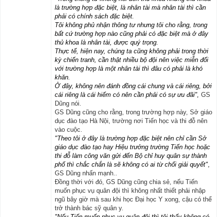
là trường hợp đặc biệt, là nhân tài mà nhân tài thì cần
phải có chính sách đặc biệt.
Tôi không phủ nhận thông tư nhưng tôi cho rằng, trong
bất cứ trường hợp nào cũng phải có đặc biệt mà ở đây
thủ khoa là nhân tài, được quý trọng.
Thực tế, hiện nay, chúng ta cũng không phải trong thời
kỳ chiến tranh, cần thật nhiều bộ đội nên việc miễn đối
với trường hợp là một nhân tài thì đâu có phải là khó
khăn.
Ở đây, không nên đánh đồng cái chung và cái riêng, bởi
cái riêng là cái hiếm có nên cần phải có sự ưu đãi",
GS
Dũng nói.
GS Dũng cũng cho rằng, trong trường hợp này, Sở giáo
dục đào tạo Hà Nội, trường nơi Tiến học và thi đỗ nên
vào cuộc.
"Theo tôi ở đây là trường hợp đặc biệt nên chỉ cần Sở
giáo dục đào tạo hay Hiệu trưởng trường Tiến học hoặc
thi đỗ làm công văn gửi đến Bộ chỉ huy quân sự thành
phố thì chắc chắn là sẽ không có ai từ chối giải quyết"
,
GS Dũng nhấn mạnh..
Đồng thời với đó, GS Dũng cũng chia sẻ, nếu Tiến
muốn phục vụ quân đội thì không nhất thiết phải nhập
ngũ bây giờ mà sau khi học Đại học Y xong, cậu có thể
trở thành bác sỹ quân y.
"Nếu Tiến muốn phục vụ quân đội thì tôi thấy không có