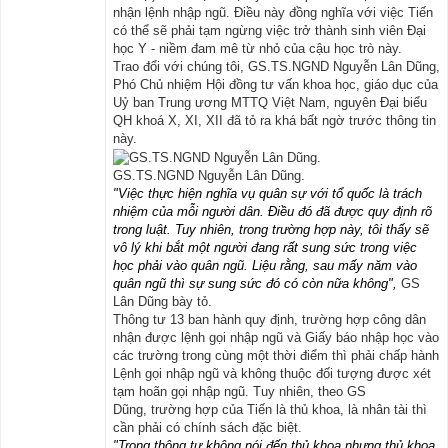
nhận lệnh nhập ngũ. Điều này đồng nghĩa với việc Tiến
có thể sẽ phải tạm ngừng việc trở thành sinh viên Đại
học Y - niềm đam mê từ nhỏ của cậu học trò này.
Trao đổi với chúng tôi, GS.TS.NGND Nguyễn Lân Dũng,
Phó Chủ nhiệm Hội đồng tư vấn khoa học, giáo dục của
Uỷ ban Trung ương MTTQ Việt Nam, nguyên Đại biểu
QH khoá X, XI, XII đã tỏ ra khá bất ngờ trước thông tin
này.
GS.TS.NGND Nguyễn Lân Dũng.
"Việc thực hiện nghĩa vụ quân sự với tổ quốc là trách
nhiệm của mỗi người dân. Điều đó đã được quy định rõ
trong luật. Tuy nhiên, trong trường hợp này, tôi thấy sẽ
vô lý khi bắt một người đang rất sung sức trong việc
học phải vào quân ngũ. Liệu rằng, sau mấy năm vào
quân ngũ thì sự sung sức đó có còn nữa không",
GS
Lân Dũng bày tỏ.
Thông tư 13 ban hành quy định, trường hợp công dân
nhận được lệnh gọi nhập ngũ và Giấy báo nhập học vào
các trường trong cùng một thời điểm thì phải chấp hành
Lệnh gọi nhập ngũ và không thuộc đối tượng được xét
tạm hoãn gọi nhập ngũ. Tuy nhiên, theo GS
Dũng, trường hợp của Tiến là thủ khoa, là nhân tài thì
cần phải có chính sách đặc biệt.
"Trong thông tư không nói đến thủ khoa nhưng thủ khoa