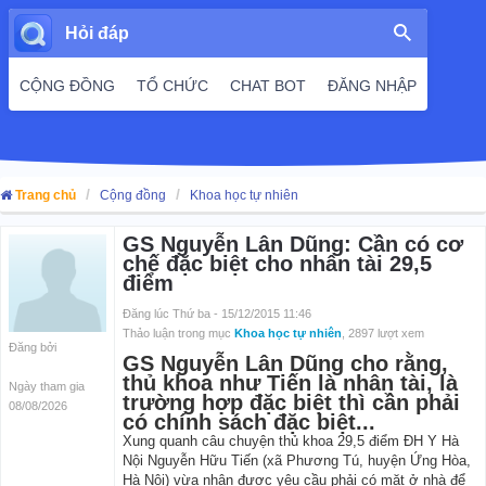
Hỏi đáp
CỘNG ĐỒNG
TỔ CHỨC
CHAT BOT
ĐĂNG NHẬP
Trang chủ
Cộng đồng
Khoa học tự nhiên
GS Nguyễn Lân Dũng: Cần có cơ
chế đặc biệt cho nhân tài 29,5
điểm
Đăng lúc Thứ ba - 15/12/2015 11:46
Thảo luận trong mục
Khoa học tự nhiên
, 2897 lượt xem
Đăng bởi
GS Nguyễn Lân Dũng cho rằng,
thủ khoa như Tiến là nhân tài, là
Ngày tham gia
trường hợp đặc biệt thì cần phải
08/08/2026
có chính sách đặc biệt...
Xung quanh câu chuyện thủ khoa 29,5 điểm ĐH Y Hà
Nội Nguyễn Hữu Tiến (xã Phương Tú, huyện Ứng Hòa,
Hà Nội) vừa nhận được yêu cầu phải có mặt ở nhà để