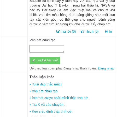
Saucier đã trình bày ý kiến này với các nhà vật lý của
trường Đại học Y Baylor. Trong hai thập kỉ, NASA và
bác sỹ DeBakey đã làm việc miệt mài và cho ra đời
chiếc van tim màu hồng hình dáng giống như một cục
tẩy cắt xiên góc, có thể giúp cho người bệnh sống
được 2 năm trở lên trong khi chờ được cấy ghép tim.
Trả lời (0)
Thích (0)
In
Van tim nhân tạo
Trả lời bài viết
Để thảo luận bạn phải đăng nhập thành viên.
Đăng nhập
Thảo luận khác
• [Giải đáp thắc mắc]
• Van tim nhân tạo
• Internet được phát mình thật tình cờ.
• Tia X và câu chuyện .
• Keo siêu dính thật tình cờ.