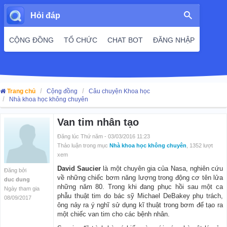
Hỏi đáp
CỘNG ĐỒNG
TỔ CHỨC
CHAT BOT
ĐĂNG NHẬP
Trang chủ
Cộng đồng
Câu chuyện Khoa học
Nhà khoa học không chuyên
Van tim nhân tạo
Đăng lúc Thứ năm - 03/03/2016 11:23
Thảo luận trong mục
Nhà khoa học không chuyên
, 1352 lượt
xem
David Saucier
là một chuyên gia của Nasa, nghiên cứu
Đăng bởi
về những chiếc bơm năng lượng trong động cơ tên lửa
duc dung
những năm 80. Trong khi đang phục hồi sau một ca
Ngày tham gia
phẫu thuật tim do bác sỹ Michael DeBakey phụ trách,
08/09/2017
ông nảy ra ý nghĩ sử dụng kĩ thuật trong bơm để tạo ra
một chiếc van tim cho các bệnh nhân.