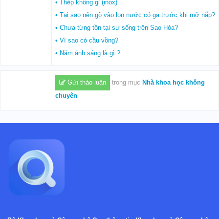
• Thép không gỉ (inox)
• Tại sao nên gõ vào lon nước có ga trước khi mở nắp?
• Chưa từng tồn tại sự sống trên Sao Hỏa?
• Vì sao có cầu vồng?
• Năm ánh sáng là gì ?
Gửi thảo luận
trong mục
Nhà khoa học không
chuyên