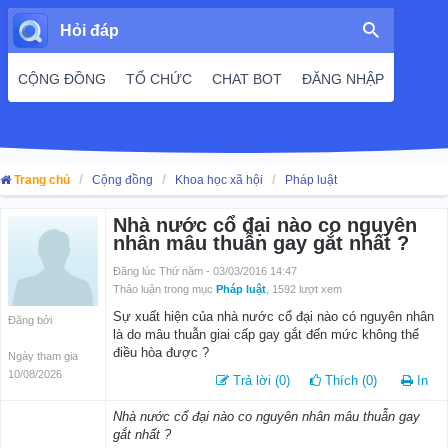
Hỏi đáp
CỘNG ĐỒNG
TỔ CHỨC
CHAT BOT
ĐĂNG NHẬP
Trang chủ
Cộng đồng
Khoa học xã hội
Pháp luật
Nhà nước cổ đại nào co nguyên
nhân mâu thuẫn gay gắt nhất ?
Đăng lúc Thứ năm - 03/03/2016 14:47
Thảo luận trong mục
Pháp luật
, 1592 lượt xem
Sự xuất hiện của nhà nước cổ đại nào có nguyên nhân
Đăng bởi
là do mâu thuẫn giai cấp gay gắt đến mức không thể
điều hòa được ?
Ngày tham gia
10/08/2026
Trả lời (0)
Thích (0)
In
Nhà nước cổ đại nào co nguyên nhân mâu thuẫn gay
gắt nhất ?