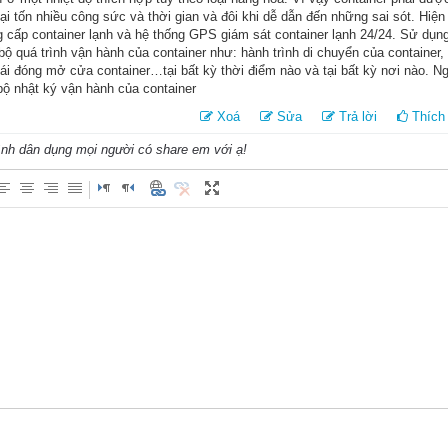
lại tốn nhiều công sức và thời gian và đôi khi dễ dẫn đến những sai sót. Hiện
ng cấp container lạnh và hệ thống GPS giám sát container lạnh 24/24. Sử dụng
ộ quá trình vận hành của container như: hành trình di chuyển của container,
thái đóng mở cửa container…tại bất kỳ thời điểm nào và tại bất kỳ nơi nào. N
bộ nhật ký vận hành của container
Xoá
Sửa
Trả lời
Thích 
ình dân dụng mọi người có share em với ạ!