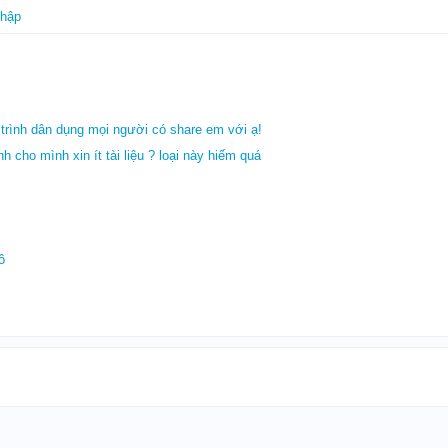
nhập
trình dân dụng mọi người có share em với ạ!
h cho mình xin ít tài liệu ? loại này hiếm quá
ô