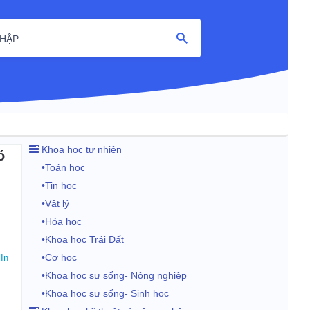
HẬP
Khoa học tự nhiên
ó
•Toán học
•Tin học
•Vật lý
•Hóa học
•Khoa học Trái Đất
•Cơ học
In
•Khoa học sự sống- Nông nghiệp
•Khoa học sự sống- Sinh học