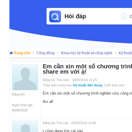
Hỏi đáp
Trang chủ
Cộng đồng
Khoa học kỹ thuật và công nghệ
Kỹ thuậ
Em cần xin một số chương trìn
share em với ạ!
Đăng lúc Thứ năm - 03/03/2016 11:23
Thảo luận trong mục
Kỹ thuật dân dụng
, 2185 lượt xem
Em cần xin một số chương trình nghiên cứu công tr
Đăng bởi
tks all
Ngày tham gia
08/08/2026
Đăng lúc Thứ sáu - 04/03/2016 14:40
t cũng đang tìm cái này