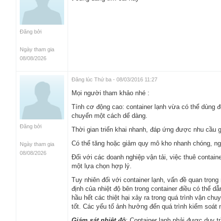
Đăng bởi
Ngày tham gia
08/08/2026
Đăng lúc Thứ ba - 08/03/2016 11:27
Mọi người tham khảo nhé :
Tính cơ động cao: container lạnh vừa có thể dùng đ
chuyển một cách dể dàng.
Đăng bởi
Thời gian triển khai nhanh, đáp ứng được nhu cầu g
Có thể tăng hoặc giảm quy mô kho nhanh chóng, ngoà
Ngày tham gia
08/08/2026
Đối với các doanh nghiệp vận tải, việc thuê contai
một lựa chọn hợp lý.
Tuy nhiên đối với container lạnh, vấn đề quan trọng
định của nhiệt độ bên trong container điều có thể 
hầu hết các thiệt hại xảy ra trong quá trình vận ch
tốt. Các yếu tố ảnh hưởng đến quá trình kiểm soát 
Giám sát nhiệt độ
: Container lạnh phải được duy t