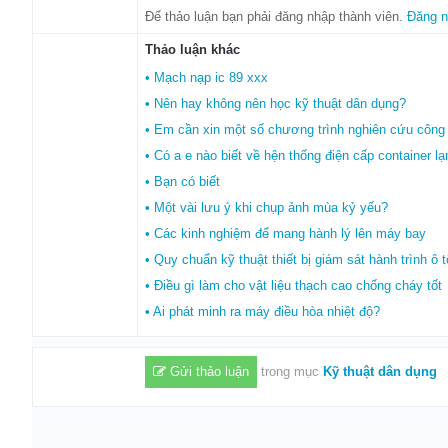
Để thảo luận bạn phải đăng nhập thành viên.
Đăng 
Thảo luận khác
• Mạch nạp ic 89 xxx
• Nên hay không nên học kỹ thuật dân dụng?
• Em cần xin một số chương trình nghiên cứu công 
• Có a e nào biết về hện thống điện cấp container lạn
• Bạn có biết
• Một vài lưu ý khi chụp ảnh mùa kỷ yếu?
• Các kinh nghiệm để mang hành lý lên máy bay
• Quy chuẩn kỹ thuật thiết bị giám sát hành trình ô t
• Điều gì làm cho vật liệu thạch cao chống cháy tốt
• Ai phát minh ra máy điều hòa nhiệt độ?
Gửi thảo luận
trong mục
Kỹ thuật dân dụng