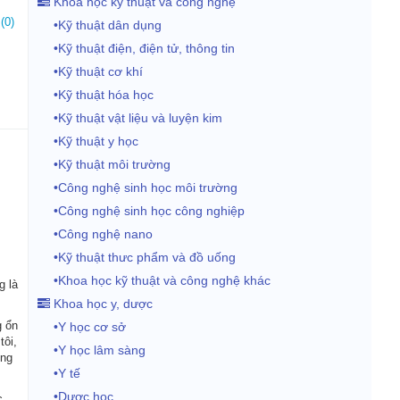
Khoa học kỹ thuật và công nghệ
(0)
•Kỹ thuật dân dụng
•Kỹ thuật điện, điện tử, thông tin
•Kỹ thuật cơ khí
•Kỹ thuật hóa học
•Kỹ thuật vật liệu và luyện kim
•Kỹ thuật y học
•Kỹ thuật môi trường
•Công nghệ sinh học môi trường
•Công nghệ sinh học công nghiệp
•Công nghệ nano
•Kỹ thuật thưc phẩm và đồ uống
•Khoa học kỹ thuật và công nghệ khác
g là
Khoa học y, dược
g ổn
•Y học cơ sở
tôi,
•Y học lâm sàng
ông
•Y tế
•Dược học
c