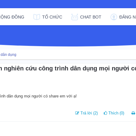
CỘNG ĐỒNG
TỔ CHỨC
CHAT BOT
ĐĂNG N
t dân dụng
h nghiên cứu công trình dân dụng mọi người c
ình dân dụng mọi người có share em với ạ!
Trả lời (2)
Thích (0)