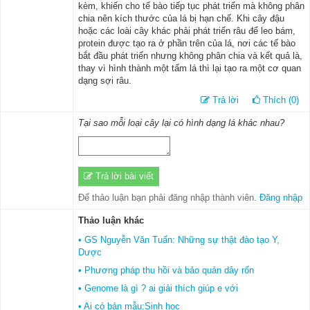
kèm, khiến cho tế bào tiếp tục phát triển mà không phân
chia nên kích thước của lá bị hạn chế. Khi cây đậu
hoặc các loài cây khác phải phát triển râu để leo bám,
protein được tạo ra ở phần trên của lá, nơi các tế bào
bắt đầu phát triển nhưng không phân chia và kết quả là,
thay vì hình thành một tấm lá thì lại tạo ra một cơ quan
dạng sợi râu.
Trả lời
Thích (0)
Tại sao mỗi loại cây lại có hình dạng lá khác nhau?
Trả lời bài viết
Để thảo luận bạn phải đăng nhập thành viên.
Đăng nhập
Thảo luận khác
• GS Nguyễn Văn Tuấn: Những sự thật đào tạo Y,
Dược
• Phương pháp thu hồi và bảo quản dây rốn
• Genome là gì ? ai giải thích giúp e với
• Ai có bản mẫu:Sinh học