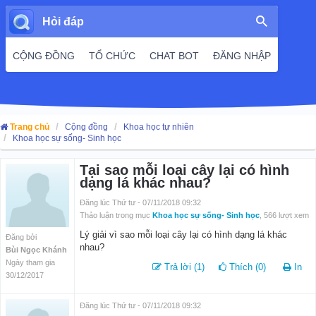
Hỏi đáp
CỘNG ĐỒNG
TỔ CHỨC
CHAT BOT
ĐĂNG NHẬP
Trang chủ
Cộng đồng
Khoa học tự nhiên
Khoa học sự sống- Sinh học
Tại sao mỗi loại cây lại có hình
dạng lá khác nhau?
Đăng lúc Thứ tư - 07/11/2018 09:32
Thảo luận trong mục
Khoa học sự sống- Sinh học
, 566 lượt xem
Lý giải vì sao mỗi loại cây lại có hình dạng lá khác
Đăng bởi
nhau?
Bùi Ngọc Khánh
Ngày tham gia
Trả lời (1)
Thích (0)
In
30/12/2017
Đăng lúc Thứ tư - 07/11/2018 09:32