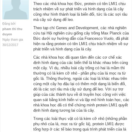
Theo các nhà khoa học Đức, protein có tên LMI1 chịu
trách nhiệm về sự phát triển và hình dạng của lá cây
cũng như hình thành loại lá biến đổi, tức là các sợi râu
mà cây sử dụng để leo.
Đăng bởi
Theo tạp chí Genes and Development, các nhà nghiên
pham thi thu
cứu tại Hội nghiên cứu giống cây trồng Max Planck của
duyen
Đức dưới sự hướng dẫn của Francesco Vuolo, đã phát
Ngày tham gia
hiện ra rằng protein có tên LMI1 chịu trách nhiệm về sự
30/12/2017
phát triển và hình dạng của lá cây.
Các nhà khoa học đã quan tâm đến các cơ chế xác
định hình dạng của các biến thể lá khác nhau trên cùng
một cây. Ví dụ, nhiều loài cây trồng có hai lá mầm thì
thường có lá kèm cỡ nhỏ - phần phụ của lá mọc ra từ
gốc lá. Thông thường, ngoài các loại lá khác nhau trên
cùng một cây họ đậu lại có thêm một dạng lá biến đổi,
đó là các sợi râu mà cây sử dụng để leo. Với sự trợ
giúp của các thành tựu về di truyền học cộng với việc
quan sát bằng kính hiển vi và lập mô hình toán học, các
nhà khoa học đã có thể chứng minh protein LMI1 quyết
định hình dạng tương lai của lá cây.
Trong các loài thực vật có lá kèm cỡ nhỏ (những phần
phụ nhỏ của lá, mọc ra từ gốc lá), protein LMI1 được
tổng hợp ở các tế bào trong quá trình phát triển của lá