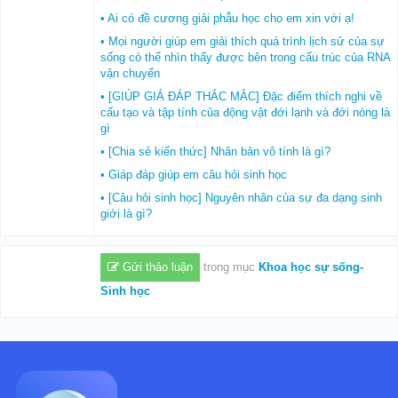
• Ai có đề cương giải phẫu học cho em xin với ạ!
• Mọi người giúp em giải thích quá trình lịch sử của sự
sống có thể nhìn thấy được bên trong cấu trúc của RNA
vận chuyển
• [GIÚP GIẢ ĐÁP THẮC MẮC] Đặc điểm thích nghi về
cấu tạo và tập tính của động vật đới lạnh và đới nóng là
gì
• [Chia sẻ kiến thức] Nhân bản vô tính là gì?
• Giáp đáp giúp em câu hỏi sinh học
• [Câu hỏi sinh học] Nguyên nhân của sự đa dạng sinh
giới là gì?
Gửi thảo luận
trong mục
Khoa học sự sống-
Sinh học