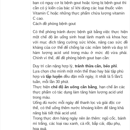
bạn có nguy cơ bị bệnh gout hoặc từng bị bệnh gout thì
cần có ý kiến của bác sĩ khi dùng các loại thuốc viên
Vitamin C hoặc những thực phẩm chứa lượng vitamin
C cao.
Cách đề phòng bệnh gout
Có thể phòng tránh được bệnh gút bằng việc thực hiện
một chế độ ăn uống sinh hoạt lành mạnh và khoa học
với mục đích tăng cường sức khỏe, nâng cao sức đề
kháng của cơ thể để chống lại các mầm bệnh và duy trì
hàm lượng acid urid trong máu ở mức độ vừa phải.
Chính vì thế, để đề phòng bệnh gout bạn cần:
Duy trì cân nặng hợp lý,
tránh thừa cân, béo phì
.
Lựa chọn cho mình một môn thể thao hay bài tập phù
hợp và
tập luyện
đều đặn mỗi ngày, ít nhất là 5 lần/1
tuần, mỗi lần 30 phút.
Thực hiện
chế độ ăn uống cân bằng
, hạn chế ăn các
thực phẩm có tác dụng làm tăng hàm lượng acid urid
trong máu.
Uống đủ nước mỗi ngày để thanh lọc và giải độc cơ
thể, có thể uống thêm nước khoáng kiềm để tăng khả
năng bài tiết thải acid urid.
Trong thực đơn hàng ngày nên ăn thêm: ngũ cốc, bánh
mì trắng, các loại rau xanh, cà rốt, bắp cải, đậu phụ,
hoa quả.