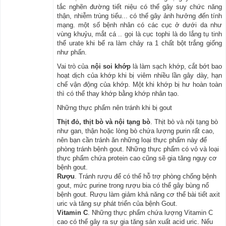
tắc nghẽn đường tiết niệu có thể gây suy chức năng
thận, nhiễm trùng tiểu... có thể gây ảnh hưởng đến tính
mạng. một số bệnh nhân có các cục ở dưới da như
vùng khuỷu, mắt cá .. gọi là cục tophi là do lắng tụ tinh
thể urate khi bể ra làm chảy ra 1 chất bột trắng giống
như phấn.
Vai trò của
nội soi khớp
là làm sạch khớp, cắt bớt bao
hoạt dịch của khớp khi bị viêm nhiều lần gây dày, hạn
chế vận động của khớp. Một khi khớp bị hư hoàn toàn
thì có thể thay khớp bằng khớp nhân tạo.
Những thực phẩm nên tránh khi bị gout
Thịt đỏ, thịt bò và nội tạng bò
. Thịt bò và nội tạng bò
như gan, thận hoặc lòng bò chứa lượng purin rất cao,
nên bạn cần tránh ăn những loại thực phẩm này để
phòng tránh bệnh gout. Những thực phẩm có vỏ và loại
thực phẩm chứa protein cao cũng sẽ gia tăng nguy cơ
bệnh gout.
Rượu
. Tránh rượu để có thể hỗ trợ phòng chống bệnh
gout, mức purine trong rượu bia có thể gây bùng nổ
bệnh gout. Rượu làm giảm khả năng cơ thể bài tiết axit
uric và tăng sự phát triển của bệnh Gout.
Vitamin C
. Những thực phẩm chứa lượng Vitamin C
cao có thể gây ra sự gia tăng sản xuất acid uric. Nếu