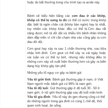
hoặc do bất thường trong chu trình tạo ra acide này.
Bệnh sẽ biểu hiện bằng các
cơn đau ở các khớp,
khớp có thể bị sưng to đỏ
có thể có nước trong khớp
đặc biệt là ngón chân cái (khớp bàn ngón) hay bị nhất,
tuy nhiên các khớp khác đều có thể bị.Cơn đau rất
nặng được mô tả dữ dội và nhiều khi bệnh nhân không
dám đắp mền vì chỉ cần chạm nhẹ vào cũng gây ra cơn
đau dữ dội.
Cơn gout hay xảy ra sau 1 chấn thương nhẹ, sau bữa
nhậu linh đình. Cơn gout có thể xảy ra vài ngày hoặc
vài tuần và có thể tự bớt, nhưng nếu không điều trị
những cơn này sẽ xuất hiện thường hơn và gây ra biến
dạng hủy khớp gây tàn phế.
Những yếu tố nguy cơ gây ra bệnh gút
Yếu tố giới tính
: Bệnh gút thường gặp ở nam, ở Việt
Nam người mắc bệnh gút có 99% là nam giới.
Yếu tố độ tuổ
i: Gút thường gặp ở độ tuổi 30 - 50 ở
nam giới, ở nữ giới thường gặp sau độ tuổi mãn kinh.
Yếu tố gia đình
: Yếu tố này do gen nhưng cũng có thể
do những người trong gia đình có cùng 1 chế độ, thói
quen sinh hoạt, ăn uống.