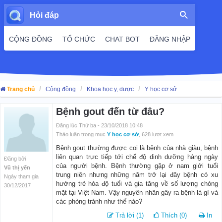
Hỏi đáp
CỘNG ĐỒNG
TỔ CHỨC
CHAT BOT
ĐĂNG NHẬP
Trang chủ
Cộng đồng
Khoa học y, dược
Y học cơ sở
Bệnh gout đến từ đâu?
Đăng lúc Thứ ba - 23/10/2018 10:48
Thảo luận trong mục
Y học cơ sở
, 628 lượt xem
Bệnh gout thường được coi là bệnh của nhà giàu, bệnh
liên quan trực tiếp tới chế độ dinh dưỡng hàng ngày
Đăng bởi
của người bệnh. Bệnh thường gặp ở nam giới tuổi
Vũ thị yến
trung niên nhưng những năm trở lại đây bệnh có xu
Ngày tham gia
hướng trẻ hóa độ tuổi và gia tăng về số lượng chóng
30/12/2017
mặt tại Việt Nam. Vậy nguyên nhân gây ra bệnh là gì và
các phòng tránh như thế nào?
Trả lời (1)
Thích (0)
In