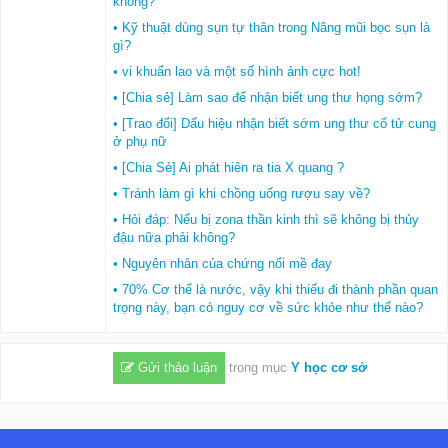
không?
• Kỹ thuật dùng sụn tự thân trong Nâng mũi bọc sụn là
gì?
• vi khuẩn lao và một số hình ảnh cực hot!
• [Chia sẻ] Làm sao để nhận biết ung thư họng sớm?
• [Trao đổi] Dấu hiệu nhận biết sớm ung thư cổ tử cung
ở phụ nữ
• [Chia Sẻ] Ai phát hiên ra tia X quang ?
• Tránh làm gì khi chồng uống rượu say về?
• Hỏi đáp: Nếu bị zona thần kinh thì sẽ không bị thủy
đậu nữa phải không?
• Nguyên nhân của chứng nổi mề đay
• 70% Cơ thể là nước, vậy khi thiếu đi thành phần quan
trọng này, bạn có nguy cơ về sức khỏe như thế nào?
Gửi thảo luận
trong mục
Y học cơ sở