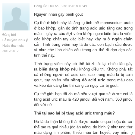
Đăng lúc Thứ ba - 23/10/2018 10:49
Nguyên nhân gây bệnh gout
Cụ thể ở bệnh này là lắng tụ tinh thể monosodium urate
ở bao khớp, gân do tình trạng acid uric tăng cao trong
máu... gây ra các đợt viêm khớp ngoại biên tức là viêm
Đăng bởi
các khớp chân tay đặc biệt hay xảy ra ở
ngón chân
Lê huỳnh như ý
cái
. Tình trạng viêm này là do các con bạch cầu được
Ngày tham gia
ví như các lính chiến đấu trong cơ thể đi dọn dẹp các
30/12/2017
tinh thể này.
Tình trạng viêm này có thể tái đi tái lại nhiều lần gây
ra
biến dạng khớp
nếu không điều trị. Không phải tất
cả những người có acid uric cao trong máu là bị cơn
gout, tuy nhiên nếu
nồng độ acid uric
trong máu cao
và kéo dài càng lâu thì càng có nguy cơ bị gout.
Cụ thể giới hạn tối đa mà nếu vượt qua sẽ được coi là
tăng acid uric máu là 420 µmol/l đối với nam, 360 µmol/
đối với nữ.
Thế tại sao lại bị tăng acid uric trong máu?
Đó là do thận không thải được acide urique hoặc do cơ
thể tạo ra quá nhiều (do ăn uống, do bịnh lý như ung thư
máu dạng lim phôm, thiếu máu tán huyết, vảy nến.. )