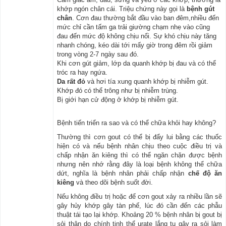
khớp ngón chân cái. Triệu chứng này gọi là
bệnh gút
chân
. Cơn đau thường bắt đầu vào ban đêm,nhiều đến
mức chỉ cần tấm ga trải giường chạm nhẹ vào cũng
đau đến mức độ không chịu nổi. Sự khó chịu này tăng
nhanh chóng, kéo dài tới mấy giờ trong đêm rồi giảm
trong vòng 2-7 ngày sau đó.
Khi cơn gút giảm, lớp da quanh khớp bị đau và có thể
tróc ra hay ngứa.
Da rất đỏ
và hơi tía xung quanh khớp bị nhiễm gút.
Khớp đó có thể trông như bị nhiễm trùng.
Bị giới hạn cử động ở khớp bị nhiễm gút.
Bệnh tiến triển ra sao và có thể chữa khỏi hay không?
Thường thì cơn gout có thể bị đẩy lui bằng các thuốc
hiện có và nếu bệnh nhân chịu theo cuộc điều trị và
chấp nhận ăn kiêng thì có thể ngăn chặn được bệnh
nhưng nên nhớ rằng đây là loại bệnh không thể chữa
dứt, nghĩa là bệnh nhân phải chấp nhận
chế độ ăn
kiêng
và theo dõi bệnh suốt đời.
Nếu không điều trị hoặc để cơn gout xảy ra nhiều lần sẽ
gây hủy khớp gây tàn phế, lúc đó cần đến các phẫu
thuật tái tạo lại khớp. Khoảng 20 % bệnh nhân bị gout bị
sỏi thận do chính tinh thể urate lắng tụ gây ra sỏi làm