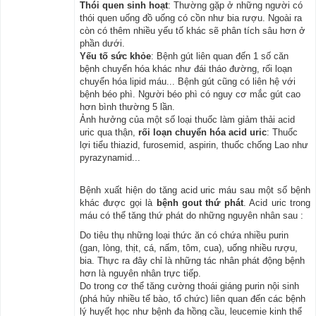
Thói quen sinh hoạt
: Thường gặp ở những người có
thói quen uống đồ uống có cồn như bia rượu. Ngoài ra
còn có thêm nhiều yếu tố khác sẽ phân tích sâu hơn ở
phần dưới.
Yếu tố sức khỏe
: Bệnh gút liên quan đến 1 số căn
bệnh chuyển hóa khác như đái tháo đường, rối loạn
chuyển hóa lipid máu... Bệnh gút cũng có liên hệ với
bệnh béo phì. Người béo phì có nguy cơ mắc gút cao
hơn bình thường 5 lần.
Ảnh hưởng của một số loại thuốc làm giảm thải acid
uric qua thận,
rối loạn chuyển hóa acid uric
: Thuốc
lợi tiểu thiazid, furosemid, aspirin, thuốc chống Lao như
pyrazynamid...
Bệnh xuất hiện do tăng acid uric máu sau một số bệnh
khác được gọi là
bệnh gout thứ phát
. Acid uric trong
máu có thể tăng thứ phát do những nguyên nhân sau :
Do tiêu thụ những loại thức ăn có chứa nhiều purin
(gan, lòng, thịt, cá, nấm, tôm, cua), uống nhiều rượu,
bia. Thực ra đây chỉ là những tác nhân phát động bệnh
hơn là nguyên nhân trực tiếp.
Do trong cơ thể tăng cường thoái giáng purin nội sinh
(phá hủy nhiều tế bào, tổ chức) liên quan đến các bệnh
lý huyết học như bệnh đa hồng cầu, leucemie kinh thể