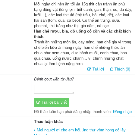
Mỗi ngày chỉ nên ăn tối đa 15g thịt cần tránh ăn phủ
tạng động vật (lòng lợn, tiết canh, gan, thận, óc, dạ dày,
lưỡi...), các loại thịt đỏ (thịt trâu, bò, chó, dê), các loại
hải sản (tôm, cua, cá béo). Có thể ăn trứng, sữa,
phomat, thịt trắng như thịt gia cầm, cá nạc.
Hạn chế rượu, bia, đồ uống có cồn và các chất kích
thích.
Tránh ăn những món ăn, cay nóng, hạn chế gia vị trong
chế biến bữa ăn hàng ngày, hạn chế những thức ăn
chua như nem chua, dưa hành muối, canh chua, hoa
quả chua, uống nước chanh... vì chính những chất
chua lại làm bệnh nặng hơn.
Trả lời
Thích (0)
Bệnh gout đến từ đâu?
Trả lời bài viết
Để thảo luận bạn phải đăng nhập thành viên.
Đăng nhập
Thảo luận khác
• Mọi người ơi cho em hỏi.Ung thư vòm họng có lây