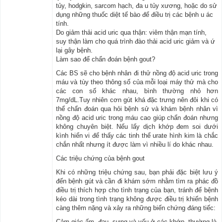
tủy, hodgkin, sarcom hạch, đa u tủy xương, hoặc do sử
dụng những thuốc diệt tế bào để điều trị các bệnh u ác
tính.
Do giảm thải acid uric qua thận: viêm thận mạn tính,
suy thận làm cho quá trình đào thải acid uric giảm và ứ
lại gây bệnh.
Làm sao để chẩn đoán bệnh gout?
Các BS sẽ cho bệnh nhân đi thử nồng độ acid uric trong
máu và tùy theo thông số của mỗi loại máy thử mà cho
các con số khác nhau, bình thường nhỏ hơn
7mg/dL.Tuy nhiên cơn gút khá đặc trưng nên đôi khi có
thể chẩn đoán qua hỏi bệnh sử và khám bệnh nhân vì
nồng độ acid uric trong máu cao giúp chẩn đoán nhưng
không chuyên biệt. Nếu lấy dịch khớp đem soi dưới
kình hiển vi để thấy các tinh thể urate hình kim là chắc
chắn nhất nhưng ít được làm vì nhiều lí do khác nhau.
Các triệu chứng của bệnh gout
Khi có những triệu chứng sau, bạn phải đặc biệt lưu ý
đến bệnh gút và cần đi khám sớm nhằm tìm ra phác đồ
điều trị thích hợp cho tình trạng của bạn, tránh để bệnh
kéo dài trong tình trạng không được điều trị khiến bệnh
càng thêm nặng và xảy ra những biến chứng đáng tiếc:
Cảm giác ấm, đau, sưng và yếu ở các khớp, thường là