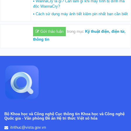
• WannaCry là gì? Cần làm gì khi máy tính bị dính mã
độc WannaCry?
• Cách sử dụng máy ảnh tiết kiệm pin nhất bạn cần biết
Gửi thảo luận
trong mục
Kỹ thuật điện, điện tử,
thông tin
Bộ Khoa học và Công nghệ
Cục thông tin Khoa học và Công nghệ
Quốc gia -
Văn phòng Đề án Hệ tri thức Việt số hóa
itrithuc@vista.gov.vn