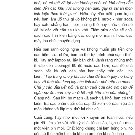
khô, nó có thể để lại các khoáng chất có khả năng dẫn
điện đến các khu vực không nên dẫn, gây ra sự ăn mòn
linh kiện theo thời gian".
Điều này đặc biệt quan trọng
nếu bạn làm đổ thứ gì đó không phải nước - như soda
hay cafe chẳng hạn - bởi những thứ này chắc chắn sẽ
để lại các vết cặn sau khi khô. Tiệm sửa chữa sẽ chùi
sạch các linh kiện bằng các dung môi mạnh, hoặc các
máy lau chùi chuyên dụng.
Nếu bạn rành công nghệ và không muốn phí tiền cho
các tiệm sửa chữa, bạn có thể tự mình chùi sạch thiết
bị. Hãy mở laptop ra, lấy bàn chải đánh răng nhúng một
ít vào cồn isopropyl 90 độ hoặc cao hơn, sau đó chà
sạch bất kỳ vết cặn nào bạn thấy trên các linh
kiện.
"Tập trung chú ý khi lau chùi để tránh gây hư hỏng
hay vô tình làm lung lay các linh kiện nhỏ trên bo mạch.
Chú ý các đầu kết nối và phần cuối của các sợi cáp để
ngăn sự ăn mòn xảy ra ở bề mặt tiếp xúc của chúng"
-
Clapp nói. Sau khi bo mạch đã sạch và khô, bạn có thể
kiểm tra các phần cuối của cáp để xem có dấu hiệu ăn
mòn không và lắp mọi thứ lại như cũ.
Cuối cùng, hãy nhớ một lời khuyên an toàn nữa: nếu
pin đã tiếp xúc với bất kỳ chất lỏng nào, bạn nên mua
một viên pin mới. Chất lỏng không chỉ làm hỏng pin, nó
còn có thể khiến thiết bị không an toàn khi sử dụng.