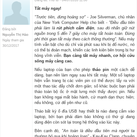
Đăng lúc Thứ tư - 04/07/2018 11:06
Tắt máy ngay!
"Trước tiên, đừng hoảng sợ"
- Joe Silverman, chủ nhân
của New York Computer Help cho biết -
"Điều đầu tiên
phải làm là
rút phích cắm điện
, sau đó nhấn giữ nút
Đăng bởi
nguồn trong 5 đến 7 giây cho máy tắt hoàn toàn. Đừng
Nguyễn Thị Hảo
phí thời gian tắt máy theo cách thông thường".
Nếu máy
Ngày tham gia
tính vẫn bật cho dù chỉ vài phút sau khi bị đổ nước, nó
30/12/2017
có thể bị đoản mạch, khiến các linh kiện bên trong bị hư
hỏng vĩnh viễn.
Bạn càng tắt máy nhanh, cơ hội cứu
sống máy càng cao.
Nếu laptop của bạn cho phép
tháo pin
một cách dễ
dàng, bạn nên làm ngay sau khi tắt máy. Một số laptop
hiện vẫn trang bị các viên pin có thể được lấy ra với
một thao tác đẩy chốt đơn giản; số khác buộc bạn phải
tháo toàn bộ ốc ở mặt lưng mới thấy được pin. Nếu
bạn không ngại mất bảo hành, cứ mạnh dạn thực hiện;
nếu không, cứ để yên như cũ.
Tháo bất kỳ ổ đĩa USB hay thiết bị nào đang cắm vào
laptop, bởi bạn phải đảm bảo không có thứ gì đang
dùng điện còn sót lại trong hệ thống vào lúc này.
Bên cạnh đó,
"An toàn là điều đầu tiên mà người ta
thường bỏ qua khi hoảng loạn"
- Kay-Kay Clapp, chuyên