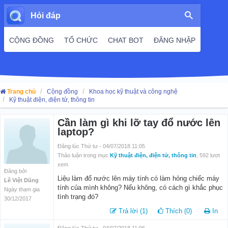
Hỏi đáp
CỘNG ĐỒNG
TỔ CHỨC
CHAT BOT
ĐĂNG NHẬP
Trang chủ
Cộng đồng
Khoa học kỹ thuật và công nghệ
Kỹ thuật điện, điện tử, thông tin
Cần làm gì khi lỡ tay đổ nước lên
laptop?
Đăng lúc Thứ tư - 04/07/2018 11:05
Thảo luận trong mục
Kỹ thuật điện, điện tử, thông tin
, 592 lượt
xem
Đăng bởi
Liệu làm đổ nước lên máy tính có làm hỏng chiếc máy
Lê Việt Dũng
tính của mình không? Nếu không, có cách gì khắc phục
Ngày tham gia
tình trạng đó?
30/12/2017
Trả lời (1)
Thích (0)
In