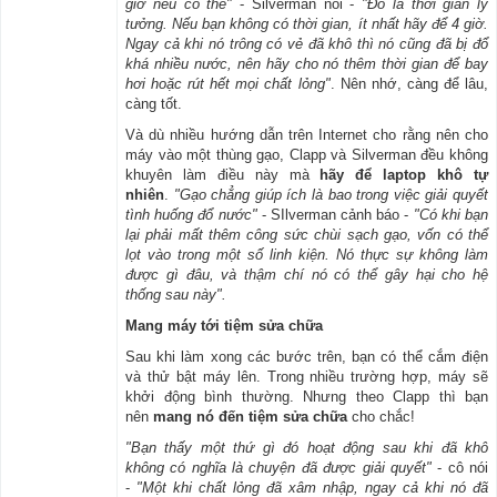
giờ nếu có thể"
- Silverman nói -
"Đó là thời gian lý
tưởng. Nếu bạn không có thời gian, ít nhất hãy để 4 giờ.
Ngay cả khi nó trông có vẻ đã khô thì nó cũng đã bị đổ
khá nhiều nước, nên hãy cho nó thêm thời gian để bay
hơi hoặc rút hết mọi chất lỏng"
. Nên nhớ, càng để lâu,
càng tốt.
Và dù nhiều hướng dẫn trên Internet cho rằng nên cho
máy vào một thùng gạo, Clapp và Silverman đều không
khuyên làm điều này mà
hãy để laptop khô tự
nhiên
.
"Gạo chẳng giúp ích là bao trong việc giải quyết
tình huống đổ nước"
- SIlverman cảnh báo -
"Có khi bạn
lại phải mất thêm công sức chùi sạch gạo, vốn có thể
lọt vào trong một số linh kiện. Nó thực sự không làm
được gì đâu, và thậm chí nó có thể gây hại cho hệ
thống sau này".
Mang máy tới tiệm sửa chữa
Sau khi làm xong các bước trên, bạn có thể cắm điện
và thử bật máy lên. Trong nhiều trường hợp, máy sẽ
khởi động bình thường. Nhưng theo Clapp thì bạn
nên
mang nó đến tiệm sửa chữa
cho chắc!
"Bạn thấy một thứ gì đó hoạt động sau khi đã khô
không có nghĩa là chuyện đã được giải quyết"
- cô nói
-
"Một khi chất lỏng đã xâm nhập, ngay cả khi nó đã