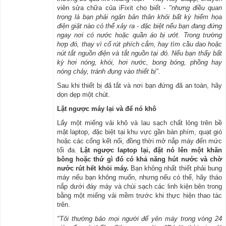
viên sửa chữa của iFixit cho biết -
"nhưng điều quan
trọng là bạn phải ngăn bản thân khỏi bất kỳ hiểm họa
điện giật nào có thể xảy ra - đặc biệt nếu bạn đang đứng
ngay nơi có nước hoặc quần áo bị ướt. Trong trường
hợp đó, thay vì cố rút phích cắm, hay tìm cầu dao hoặc
nút tắt nguồn điện và tắt nguồn tại đó. Nếu bạn thấy bất
kỳ hơi nóng, khói, hơi nước, bong bóng, phồng hay
nóng chảy, tránh đụng vào thiết bị"
.
Sau khi thiết bị đã tắt và nơi bạn đứng đã an toàn, hãy
dọn dẹp một chút.
Lật ngược máy lại và để nó khô
Lấy một miếng vải khô và lau sạch chất lỏng trên bề
mặt laptop, đặc biệt tại khu vực gần bàn phím, quạt gió
hoặc các cổng kết nối, đồng thời mở nắp máy đến mức
tối đa.
Lật ngược laptop lại, đặt nó lên một khăn
bông hoặc thứ gì đó có khả năng hút nước và chờ
nước rút hết khỏi máy.
Bạn không nhất thiết phải bung
máy nếu bạn không muốn, nhưng nếu có thể, hãy tháo
nắp dưới đáy máy và chùi sạch các linh kiện bên trong
bằng một miếng vải mềm trước khi thực hiện thao tác
trên.
"Tôi thường bảo mọi người để yên máy trong vòng 24